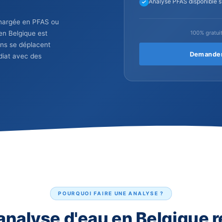
Id
TE.
Re
De
An
est dure, chargée en PFAS ou
lyse d'eau en Belgique est
s techniciens se déplacent
ultat immédiat avec des
tuite