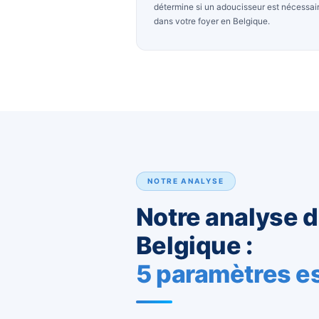
Eau dure et calcaire
En effet, une eau trop dure e
appareils et abîme vos canalis
notre analyse d'eau mesure la
détermine si un adoucisseur 
dans votre foyer en Belgique.