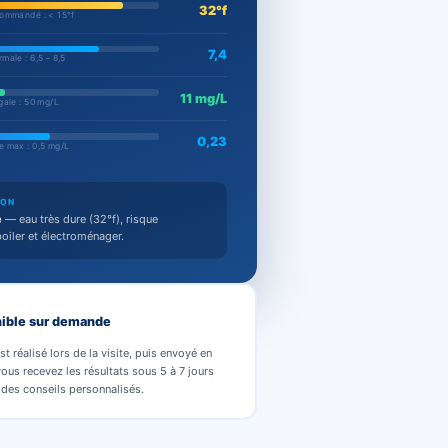
ple d'analyse
EAU DURE · BRABANT
32°f
eté (TH)
Seuil recommandé : < 15°f
7,4
Plage normale : 6,5 – 8,5
11 mg/L
ates
Limite légale : 50 mg/L