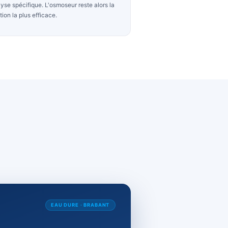
Nitrates & pesticides
étectés
En zone agricole, l'eau peut contenir des
t
nitrates en excès. De plus, selon l'
AFSCA
, ces
mande
résidus passent souvent inaperçus sans
analyse spécifique. L'osmoseur reste alors la
solution la plus efficace.