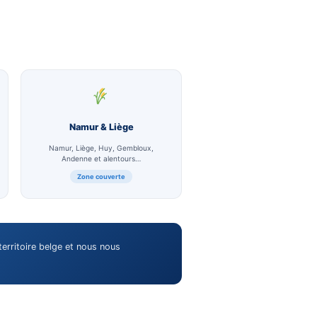
elgique :
partout.