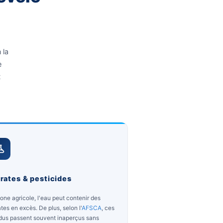
E ?
lgique révèle
it pas.
le. Cependant, selon la
 varie fortement d'une
d'eau est utile avant
apté.