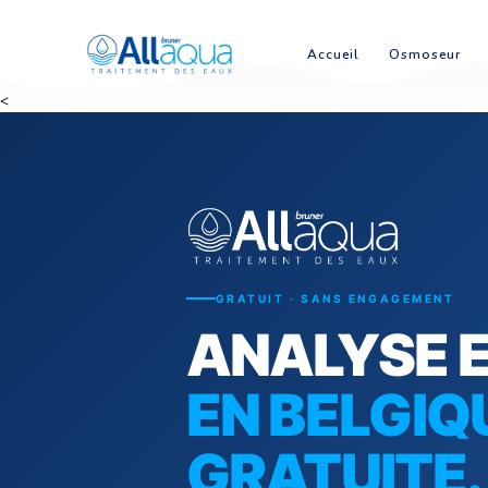
Accueil
Os
<
GRATUIT · SANS ENGAG
ANALYS
EN BELG