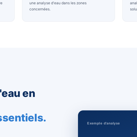
PFAS & polluants éternels
ncroûte vos
Malheureusement, des PFAS ont été d
ations. Ainsi,
dans plusieurs communes belges. C'es
 dureté (TH) et
pourquoi le
SPF Santé publique
recom
est nécessaire
une analyse d'eau dans les zones
concernées.