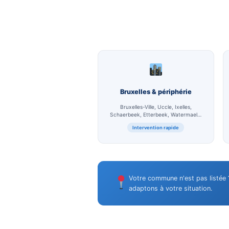
Aspect, goût & odeur
Évaluation sensorielle comp