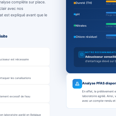
se d'eau en
s essentiels.
Exem
éalise une analyse complète sur place.
Dur
te-rendu clair avec nos
pH
ut résultat est expliqué avant que le
Nitr