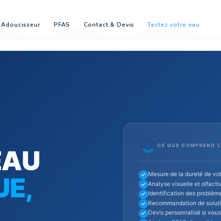
moseur
Adoucisseur
PFAS
Contact & Devis
Te
EMENT
E EAU
Me
IQUE,
An