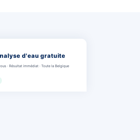
e ou en Flandre, nos
yse d'eau. En effet,
e.
abant flamand
Namur & Liège
Vilvorde, Zaventem, Hal,
Namur, Liège, Huy, Gembloux,
vuren, Overijse…
Andenne et alentours…
Zone couverte
Zone couverte
 effet l'ensemble du territoire belge et nous nous