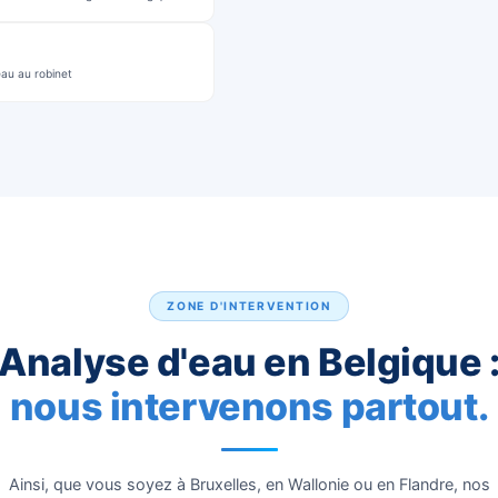
rs de la visite
Chl
ine si un adoucisseur est nécessaire
basique peut attaquer les canalisations
icole ou de traitement excessif de l'eau
mande)
ement envoyé en laboratoire agréé en Belgique