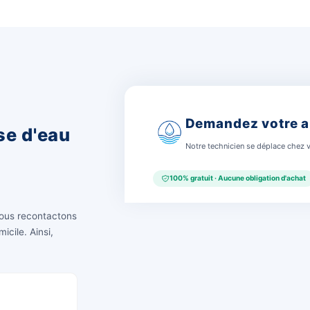
Ainsi, que vous soyez à Bruxelles, en Walloni
techniciens se déplacent chez vous pour l'anal
toute la Belgique est couvert
Brabant wallon
Br
Wavre, Nivelles, Ottignies, Braine-
Louvain, 
el…
l'Alleud, Waterloo, Rixensart…
Ter
Zone couverte
pas listée ?
Contactez-nous quand même
— nous couvrons en