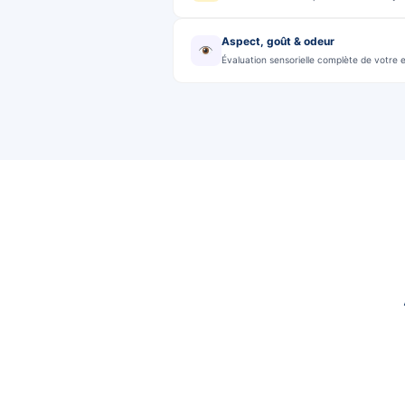
Les 5 paramètres analysés lo
Dureté de l'eau (TH)
En degrés français — déterm
pH et équilibre
Une eau trop acide ou trop 
Nitrates & chlore
Indicateurs de pollution agr
Analyse PFAS (sur de
Polluants éternels — prélèv