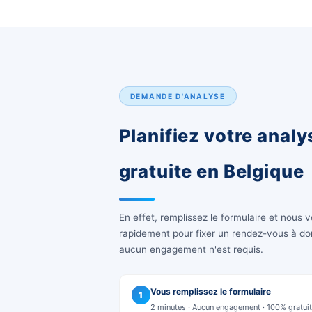
Bruxelles & périphérie
Bruxelles-Ville, Uccle, Ixelles,
Schaerbeek, Etterbeek, Waterma
Intervention rapide
Votre commune n'est 