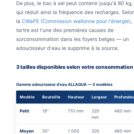
De plus, le bac à sel peut contenir jusqu'à 80 kg,
qui réduit ainsi la fréquence des recharges. Selo
la
CWaPE (Commission wallonne pour l'énergie)
,
tartre est l'une des premières causes de
surconsommation dans les foyers belges — un
adoucisseur d'eau le supprime à la source.
3 tailles disponibles selon votre consommation
Gamme adoucisseur d'eau ALLAQUA — 3 modèles
Modèle
Bouteille
Hauteur
Largeur
Profonde
Petit
18''
710 mm
320
480 mm
mm
Moyen
30''
1 000
320
480 mm