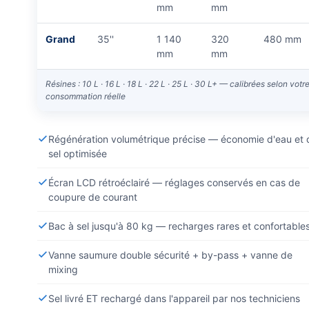
mm
mm
Grand
35''
1 140
320
480 mm
mm
mm
Résines : 10 L · 16 L · 18 L · 22 L · 25 L · 30 L+ — calibrées selon votr
consommation réelle
Régénération volumétrique précise — économie d'eau et 
sel optimisée
Écran LCD rétroéclairé — réglages conservés en cas de
coupure de courant
Bac à sel jusqu'à 80 kg — recharges rares et confortable
Vanne saumure double sécurité + by-pass + vanne de
mixing
Sel livré ET rechargé dans l'appareil par nos techniciens