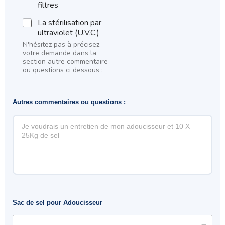
filtres
La stérilisation par
ultraviolet (U.V.C.)
N'hésitez pas à précisez
votre demande dans la
section autre commentaire
ou questions ci dessous :
Autres commentaires ou questions :
J
Sac de sel pour Adoucisseur
e
&
d