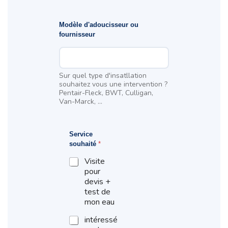
Modèle d'adoucisseur ou
fournisseur
Sur quel type d'insatllation
souhaitez vous une intervention ?
Pentair-Fleck, BWT, Culligan,
Van-Marck, ...
*
Service
R
souhaité
*
u
e
Visite
*
pour
devis +
test de
mon eau
intéressé